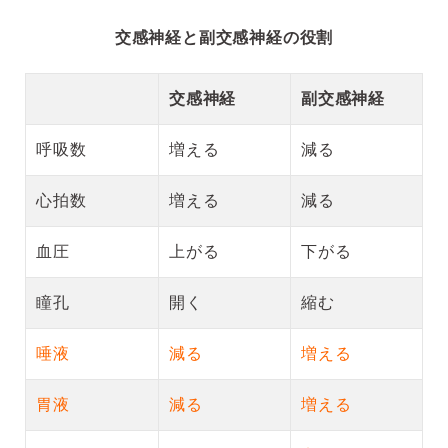
交感神経と副交感神経の役割
交感神経
副交感神経
呼吸数
増える
減る
心拍数
増える
減る
血圧
上がる
下がる
瞳孔
開く
縮む
唾液
減る
増える
胃液
減る
増える