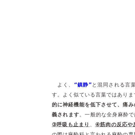
こ
よく、
“鎮静”
と混同される言
す。よく似ている言葉ではありま
的に神経機能を低下させて、痛み
義されます
。一般的な全身麻酔で
③呼吸も止まり
、
④筋肉の反応や
の際は麻酔科と言われる麻酔の専