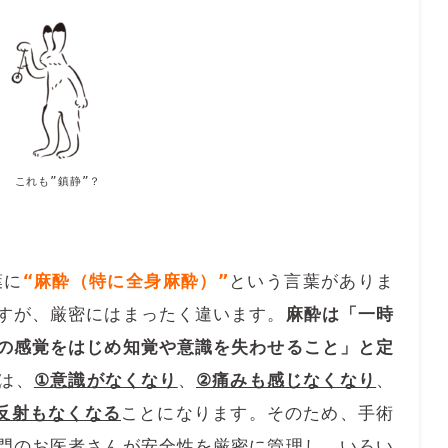
れも”鎮静”？
葉に
“麻酔（特に全身麻酔）”
という言葉がありま
すが、厳密にはまったく違います。
麻酔は「一時
の感覚をはじめ知覚や意識を失わせること」と定
は、
①意識がなくなり
、
②痛みも感じなくなり
、
反射もなくなる
ことになります。そのため、手術
門のお医者さんが安全性を厳密に管理し、いろい